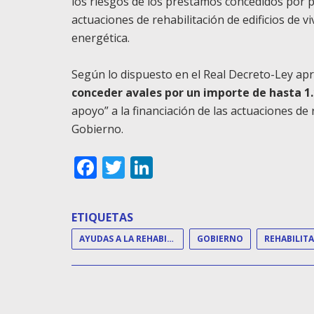
los riesgos de los préstamos concedidos por p
actuaciones de rehabilitación de edificios de v
energética.
Según lo dispuesto en el Real Decreto-Ley a
conceder avales por un importe de hasta 1.
apoyo” a la financiación de las actuaciones de r
Gobierno.
Facebook
Twitter
LinkedIn
ETIQUETAS
AYUDAS A LA REHABILITACIÓN
GOBIERNO
REHABILIT