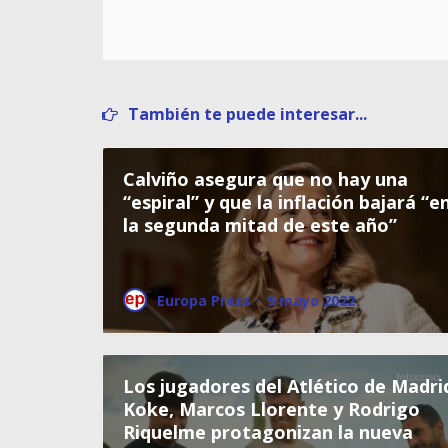
También te puede interesar...
Calviño asegura que no hay una
“espiral” y que la inflación bajará “e
la segunda mitad de este año”
Europa Press
·
9 mayo 2022
Los jugadores del Atlético de Madri
Koke, Marcos Llorente y Rodrigo
Riquelme protagonizan la nueva