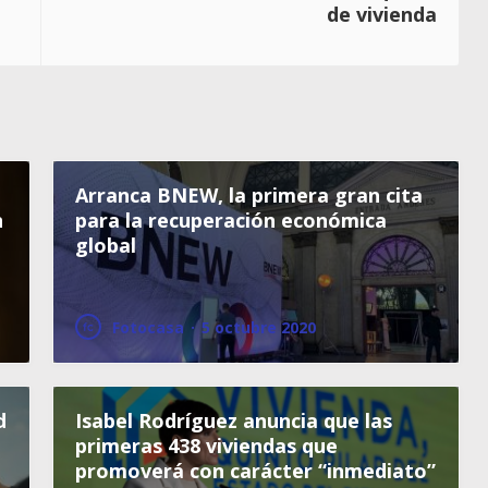
de vivienda
Arranca BNEW, la primera gran cita
n
para la recuperación económica
global
Fotocasa
·
5 octubre 2020
d
Isabel Rodríguez anuncia que las
primeras 438 viviendas que
promoverá con carácter “inmediato”