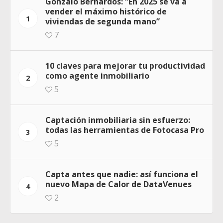
Gonzalo Bernardos: “En 2025 se va a
vender el máximo histórico de
1
viviendas de segunda mano”
7
10 claves para mejorar tu productividad
como agente inmobiliario
2
5
Captación inmobiliaria sin esfuerzo:
todas las herramientas de Fotocasa Pro
3
5
Capta antes que nadie: así funciona el
nuevo Mapa de Calor de DataVenues
4
2