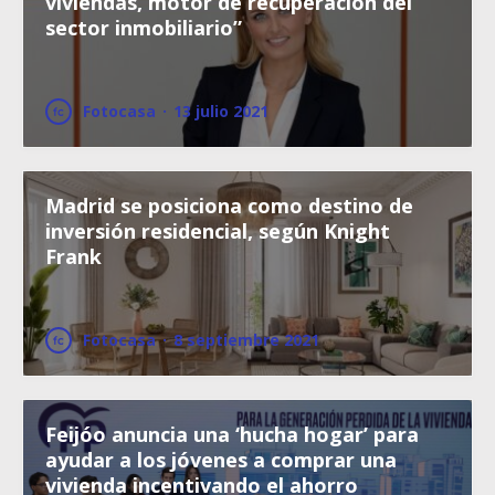
viviendas, motor de recuperación del
sector inmobiliario”
Fotocasa
·
13 julio 2021
Madrid se posiciona como destino de
inversión residencial, según Knight
Frank
Fotocasa
·
8 septiembre 2021
Feijóo anuncia una ‘hucha hogar’ para
ayudar a los jóvenes a comprar una
vivienda incentivando el ahorro