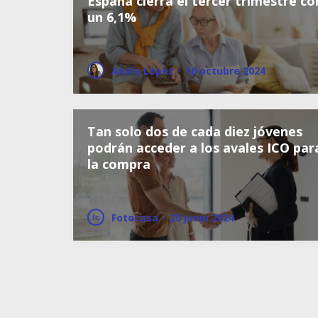
España cierra el tercer trimestre co
un 6,1%
Anaïs López
·
16 octubre 2024
Tan solo dos de cada diez jóvenes
podrán acceder a los avales ICO par
la compra
Fotocasa
·
20 junio 2024