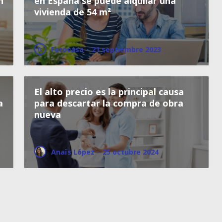
n
en España se puede alquilar una
vivienda de 54 m²
Fotocasa
·
21 septiembre 2023
El alto precio es la principal causa
a
para descartar la compra de obra
nueva
Anaïs López
·
25 octubre 2024