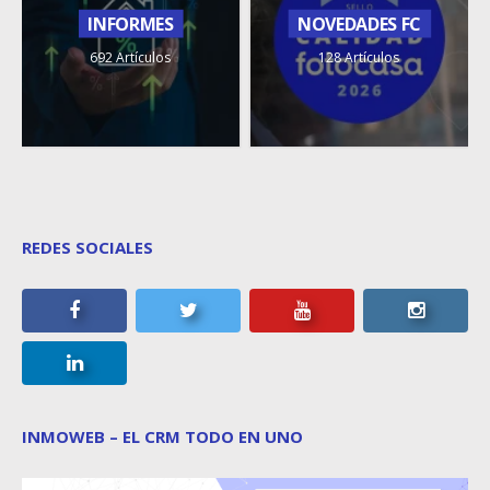
INFORMES
NOVEDADES FC
692 Artículos
128 Artículos
REDES SOCIALES
INMOWEB – EL CRM TODO EN UNO