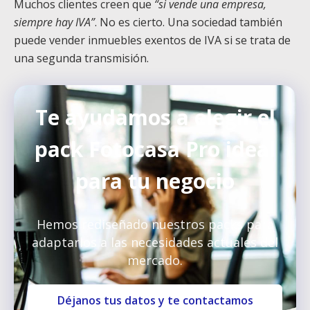
Muchos clientes creen que
“si vende una empresa,
siempre hay IVA”
. No es cierto. Una sociedad también
puede vender inmuebles exentos de IVA si se trata de
una segunda transmisión.
Te ayudamos a elegir el
pack Fotocasa Pro ideal
para tu negocio
Hemos rediseñado nuestros packs para
adaptarlos a las necesidades actuales del
mercado.
Déjanos tus datos y te contactamos