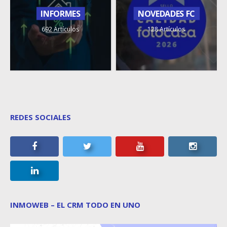
INFORMES
NOVEDADES FC
692 Artículos
128 Artículos
REDES SOCIALES
INMOWEB – EL CRM TODO EN UNO