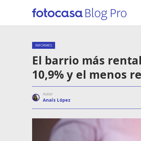
INFORMES
El barrio más rent
10,9% y el menos r
Autor
Anaïs López