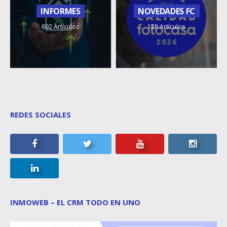
INFORMES
NOVEDADES FC
692 Artículos
128 Artículos
REDES SOCIALES
INMOWEB – EL CRM TODO EN UNO