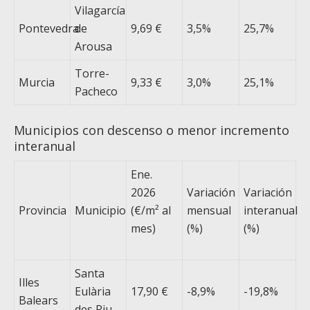
Vilagarcía
Pontevedra
de
9,69 €
3,5%
25,7%
Arousa
Torre-
Murcia
9,33 €
3,0%
25,1%
Pacheco
Municipios con descenso o menor incremento
interanual
Ene.
2026
Variación
Variación
Provincia
Municipio
(€/m² al
mensual
interanual
mes)
(%)
(%)
Santa
Illes
Eulària
17,90 €
-8,9%
-19,8%
Balears
des Riu