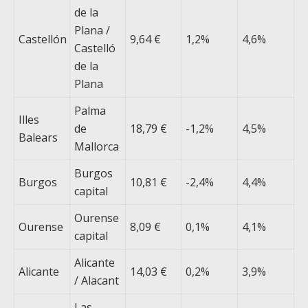
de la
Plana /
Castellón
9,64 €
1,2%
4,6%
Castelló
de la
Plana
Palma
Illes
de
18,79 €
-1,2%
4,5%
Balears
Mallorca
Burgos
Burgos
10,81 €
-2,4%
4,4%
capital
Ourense
Ourense
8,09 €
0,1%
4,1%
capital
Alicante
Alicante
14,03 €
0,2%
3,9%
/ Alacant
Las