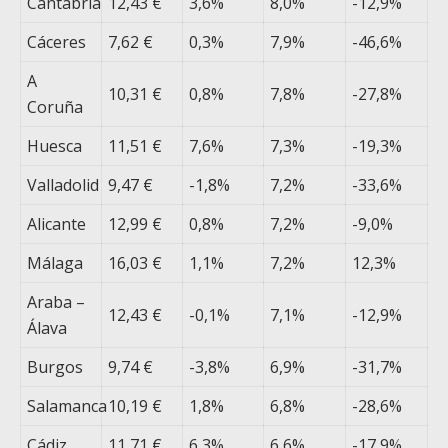
Cantabria
12,43 €
3,6%
8,0%
-12,9%
Cáceres
7,62 €
0,3%
7,9%
-46,6%
A
10,31 €
0,8%
7,8%
-27,8%
Coruña
Huesca
11,51 €
7,6%
7,3%
-19,3%
Valladolid
9,47 €
-1,8%
7,2%
-33,6%
Alicante
12,99 €
0,8%
7,2%
-9,0%
Málaga
16,03 €
1,1%
7,2%
12,3%
Araba –
12,43 €
-0,1%
7,1%
-12,9%
Álava
Burgos
9,74 €
-3,8%
6,9%
-31,7%
Salamanca
10,19 €
1,8%
6,8%
-28,6%
Cádiz
11,71 €
6,3%
6,6%
-17,9%