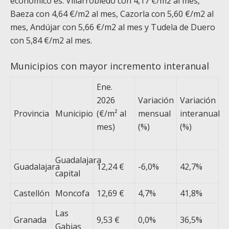
económico es: Villarrobledo con 4,17 €/m
2
al mes,
Baeza con 4,64 €/m
2
al mes, Cazorla con 5,60 €/m
2
al
mes, Andújar con 5,66 €/m
2
al mes y Tudela de Duero
con 5,84 €/m
2
al mes.
Municipios con mayor incremento interanual
Ene.
2026
Variación
Variación
Provincia
Municipio
(€/m² al
mensual
interanual
mes)
(%)
(%)
Guadalajara
Guadalajara
12,24 €
-6,0%
42,7%
capital
Castellón
Moncofa
12,69 €
4,7%
41,8%
Las
Granada
9,53 €
0,0%
36,5%
Gabias