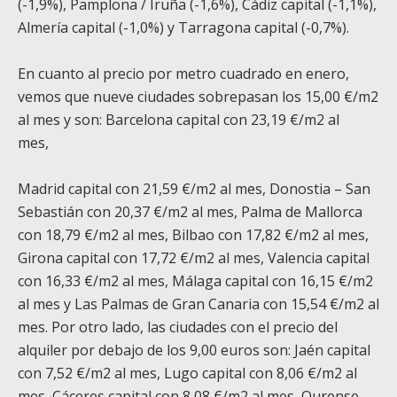
(-1,9%), Pamplona / Iruña (-1,6%), Cádiz capital (-1,1%),
Almería capital (-1,0%) y Tarragona capital (-0,7%).
En cuanto al precio por metro cuadrado en enero,
vemos que nueve ciudades sobrepasan los 15,00 €/m
2
al mes y son:
Barcelona capital con 23,19 €/m
2
al
mes,
Madrid capital con 21,59 €/m
2
al mes, Donostia – San
Sebastián
con 20,37 €/m
2
al mes, Palma de Mallorca
con 18,79 €/m
2
al mes, Bilbao con 17,82 €/m
2
al mes,
Girona capital con 17,72 €/m
2
al mes, Valencia capital
con 16,33 €/m
2
al mes, Málaga capital con 16,15 €/m
2
al mes y Las Palmas de Gran Canaria con 15,54 €/m
2
al
mes. Por otro lado, las ciudades con el precio del
alquiler por debajo de los 9,00 euros son: Jaén capital
con 7,52 €/m
2
al mes, Lugo capital
con 8,06 €/m
2
al
mes, Cáceres capital con 8,08 €/m
2
al mes, Ourense