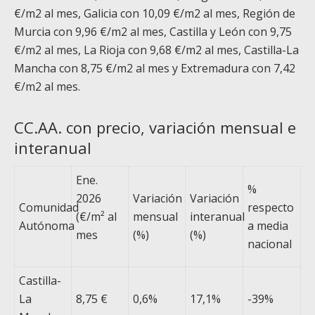
€/m
2
al mes, Galicia con 10,09 €/m
2
al mes, Región de
Murcia con 9,96 €/m
2
al mes, Castilla y León con 9,75
€/m
2
al mes, La Rioja con 9,68 €/m
2
al mes, Castilla-La
Mancha con 8,75 €/m
2
al mes y Extremadura con 7,42
€/m
2
al mes.
CC.AA. con precio, variación mensual e
interanual
Ene.
%
2026
Variación
Variación
Comunidad
respecto
(€/m² al
mensual
interanual
Autónoma
a media
mes
(%)
(%)
nacional
Castilla-
La
8,75 €
0,6%
17,1%
-39%