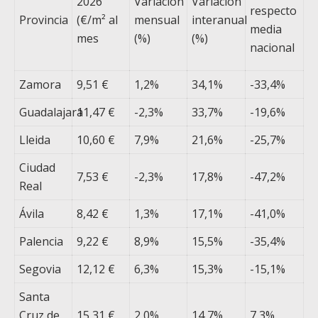
2026
Variación
Variación
respecto
Provincia
(€/m² al
mensual
interanual
media
mes
(%)
(%)
nacional
Zamora
9,51 €
1,2%
34,1%
-33,4%
Guadalajara
11,47 €
-2,3%
33,7%
-19,6%
Lleida
10,60 €
7,9%
21,6%
-25,7%
Ciudad
7,53 €
-2,3%
17,8%
-47,2%
Real
Ávila
8,42 €
1,3%
17,1%
-41,0%
Palencia
9,22 €
8,9%
15,5%
-35,4%
Segovia
12,12 €
6,3%
15,3%
-15,1%
Santa
Cruz de
15,31 €
2,0%
14,7%
7,3%