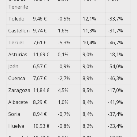
Tenerife
Toledo
9,46 €
-0,5%
12,1%
-33,7%
Castellón
9,74 €
1,6%
11,3%
-31,7%
Teruel
7,61 €
-5,3%
10,4%
-46,7%
Asturias
11,69 €
0,1%
9,0%
-18,1%
Jaén
6,57 €
-0,9%
9,0%
-54,0%
Cuenca
7,67 €
-2,7%
8,9%
-46,3%
Zaragoza
11,84 €
4,5%
8,5%
-17,0%
Albacete
8,29 €
1,0%
8,4%
-41,9%
Soria
8,94 €
-0,7%
8,4%
-37,4%
Huelva
10,93 €
-0,8%
8,2%
-23,4%