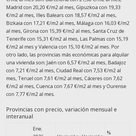
Madrid con 20,20 €/m
2
al mes, Gipuzkoa con 19,33
€/m
2
al mes, Illes Balears con 18,57 €/m
2
al mes,
Bizkaia con 17,21 €/m
2
al mes, Málaga con 16,03 €/m
2
al mes, Girona con 15,39 €/m
2
al mes, Santa Cruz de
Tenerife con 15,31 €/m
2
al mes, Las Palmas con 15,19
€/m
2
al mes y Valencia con 15,10 €/m
2
al mes. Por
otro lado, las provincias más económicas para alquilar
una vivienda son: Jaén con 6,57 €/m
2
al mes, Badajoz
con 7,21 €/m
2
al mes, Ciudad Real con 7,53 €/m
2
al
mes, Teruel con 7,61 €/m
2
al mes, Cáceres con 7,62
€/m
2
al mes, Cuenca con 7,67 €/m
2
al mes y Ourense
con 7,77 €/m
2
al mes.
Provincias con precio, variación mensual e
interanual
Ene.
%