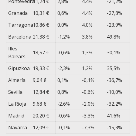
Pontevedra
11,24 €
2,8%
4,4%
-21,2%
Granada
10,31 €
0,6%
4,4%
-27,8%
Tarragona
10,86 €
0,0%
4,0%
-23,9%
Barcelona
21,38 €
-1,2%
3,8%
49,8%
Illes
18,57 €
-0,6%
1,3%
30,1%
Balears
Gipuzkoa
19,33 €
-2,3%
1,2%
35,5%
Almería
9,04 €
0,1%
-0,1%
-36,7%
Sevilla
12,84 €
0,8%
-0,6%
-10,0%
La Rioja
9,68 €
-2,6%
-2,0%
-32,2%
Madrid
20,20 €
-0,6%
-3,3%
41,6%
Navarra
12,09 €
-0,1%
-7,3%
-15,3%