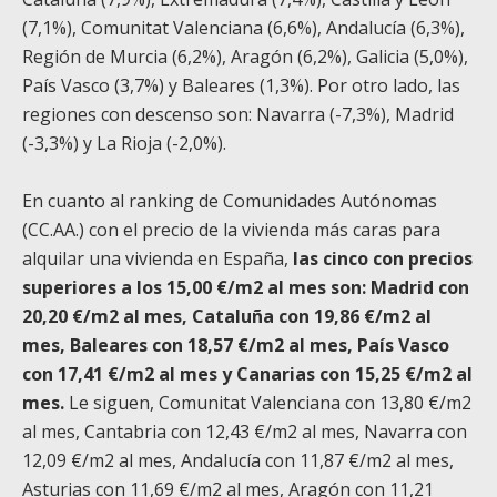
(7,1%), Comunitat Valenciana (6,6%), Andalucía (6,3%),
Región de Murcia (6,2%), Aragón (6,2%), Galicia (5,0%),
País Vasco (3,7%) y Baleares (1,3%). Por otro lado, las
regiones con descenso son:
Navarra (-7,3%), Madrid
(-3,3%) y La Rioja (-2,0%).
En cuanto al ranking de Comunidades Autónomas
(CC.AA.) con el precio de la vivienda más caras para
alquilar una vivienda en España,
las cinco con precios
superiores a los 15,00 €/m
2
al mes son: Madrid con
20,20 €/m
2
al mes, Cataluña con 19,86 €/m
2
al
mes, Baleares con 18,57 €/m
2
al mes, País Vasco
con 17,41 €/m
2
al mes y Canarias con 15,25 €/m
2
al
mes.
Le siguen, Comunitat Valenciana con 13,80 €/m
2
al mes, Cantabria con 12,43 €/m
2
al mes, Navarra con
12,09 €/m
2
al mes, Andalucía con 11,87 €/m
2
al mes,
Asturias con 11,69 €/m
2
al mes, Aragón con 11,21