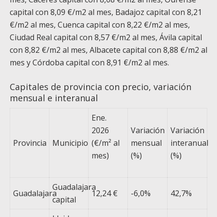
capital con 8,09 €/m
2
al mes, Badajoz capital con 8,21
€/m
2
al mes, Cuenca capital con 8,22 €/m
2
al mes,
Ciudad Real capital con 8,57 €/m
2
al mes, Ávila capital
con 8,82 €/m
2
al mes, Albacete capital con 8,88 €/m
2
al
mes y Córdoba capital con 8,91 €/m
2
al mes.
Capitales de provincia con precio, variación
mensual e interanual
Ene.
2026
Variación
Variación
Provincia
Municipio
(€/m² al
mensual
interanual
mes)
(%)
(%)
Guadalajara
Guadalajara
12,24 €
-6,0%
42,7%
capital