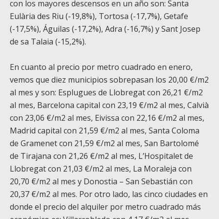
con los mayores descensos en un año son:
Santa
Eulària des Riu (-19,8%), Tortosa (-17,7%), Getafe
(-17,5%), Águilas (-17,2%), Adra (-16,7%) y Sant Josep
de sa Talaia (-15,2%).
En cuanto al precio por metro cuadrado en enero,
vemos que diez municipios sobrepasan los 20,00 €/m
2
al mes y son: Esplugues de Llobregat con 26,21 €/m
2
al mes, Barcelona capital con 23,19 €/m
2
al mes, Calvià
con 23,06 €/m
2
al mes, Eivissa con 22,16 €/m
2
al mes,
Madrid capital con 21,59 €/m
2
al mes, Santa Coloma
de Gramenet con 21,59 €/m
2
al mes, San Bartolomé
de Tirajana con 21,26 €/m
2
al mes, L’Hospitalet de
Llobregat con 21,03 €/m
2
al mes, La Moraleja con
20,70 €/m
2
al mes y Donostia – San Sebastián con
20,37 €/m
2
al mes. Por otro lado, las cinco ciudades en
donde el precio del alquiler por metro cuadrado más