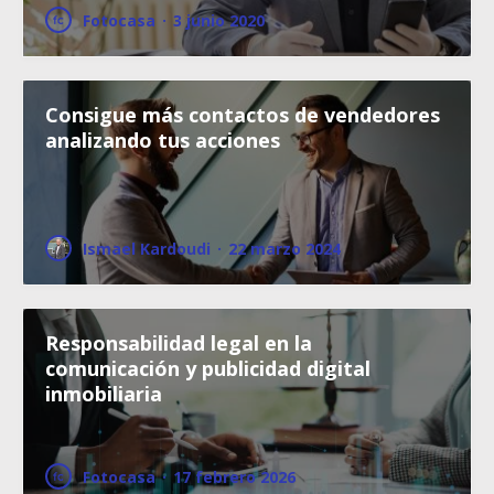
Fotocasa
·
3 junio 2020
Consigue más contactos de vendedores
analizando tus acciones
Ismael Kardoudi
·
22 marzo 2024
Responsabilidad legal en la
comunicación y publicidad digital
inmobiliaria
Fotocasa
·
17 febrero 2026