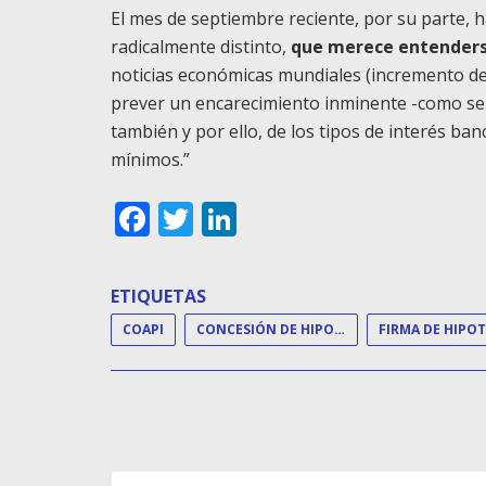
El mes de septiembre reciente, por su parte, 
radicalmente distinto,
que merece entenders
noticias económicas mundiales (incremento del
prever un encarecimiento inminente -como se
también y por ello, de los tipos de interés ba
mínimos.”
Facebook
Twitter
LinkedIn
ETIQUETAS
COAPI
CONCESIÓN DE HIPOTECAS
FIRMA DE HIPO