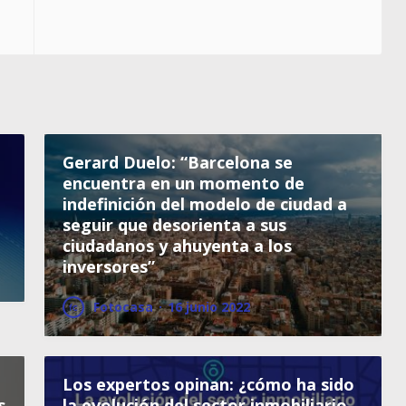
Gerard Duelo: “Barcelona se
encuentra en un momento de
indefinición del modelo de ciudad a
seguir que desorienta a sus
ciudadanos y ahuyenta a los
inversores”
Fotocasa
·
16 junio 2022
Los expertos opinan: ¿cómo ha sido
s
la evolución del sector inmobiliario