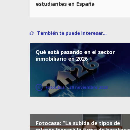
estudiantes en España
También te puede interesar...
Qué está pasando en el sector
inmobiliario en 2026
Fotocasa
·
30 noviembre 2023
Fotocasa: “La subida de tipos de
interés frenará la firma de hipoteca