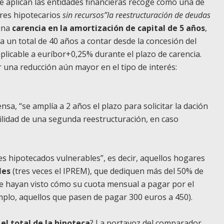
e aplican las entidades financieras recoge como una de
res hipotecarios
sin recursos”la reestructuración de deudas
 una
carencia en la amortización de capital de 5 años
,
a un total de 40 años a contar desde la concesión del
plicable a euríbor+0,25% durante el plazo de carencia.
r una reducción aún mayor en el tipo de interés:
sa, “se amplía a 2 años el plazo para solicitar la dación
bilidad de una segunda reestructuración, en caso
s hipotecados vulnerables”, es decir, aquellos hogares
les
(tres veces el IPREM), que dediquen más del 50% de
ue hayan visto cómo su cuota mensual a pagar por el
lo, aquellos que pasen de pagar 300 euros a 450).
el total de la hipoteca
? La portavoz del comparador