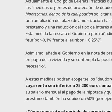
Actualmente el Código de Buenas Prácticas qu
las “medidas urgentes de protección de deudo
hipotecarias, dentro de la cual podrían
solicitar
una ampliación del plazo de amortización hast
préstamo y una reducción del tipo de interés a
Esta medida la rescata el Gobierno para añadi
“euríbor-0,1% frente al euríbor + 0,25%”.
Asimismo, añade el Gobierno en la nota de pren
en pago de la vivienda y se contempla la posi
necesario”.
A estas medidas podrán acogerse los “deudore
cuya renta sea inferior a 25.200 euros anua
su salario mensual al pago de la hipoteca y q
préstamo también ha subido un 50% (por ejemp
¿Cómo repercute el periodo de carencia en 