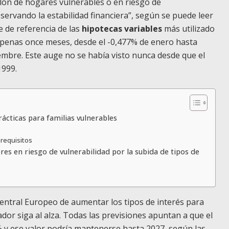
illón de hogares vulnerables o en riesgo de
servando la estabilidad financiera”, según se puede leer
ce de referencia de las
hipotecas variables
más utilizado
apenas once meses, desde el -0,477% de enero hasta
embre. Este auge no se había visto nunca desde que el
1999.
ácticas para familias vulnerables
requisitos
s en riesgo de vulnerabilidad por la subida de tipos de
Central Europeo de aumentar los tipos de interés para
cador siga al alza. Todas las previsiones apuntan a que el
% y ese valor podría mantenerse hasta 2027, según las