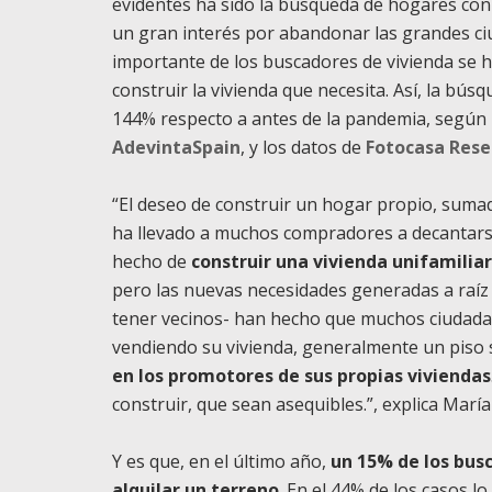
evidentes ha sido la búsqueda de hogares con
un gran interés por abandonar las grandes ci
importante de los buscadores de vivienda se h
construir la vivienda que necesita. Así, la bú
144% respecto a antes de la pandemia, según 
AdevintaSpain
, y los datos de
Fotocasa Rese
“El deseo de construir un hogar propio, sumad
ha llevado a muchos compradores a decantarse
hecho de
construir una vivienda unifamilia
pero las nuevas necesidades generadas a raíz
tener vecinos- han hecho que muchos ciudada
vendiendo su vivienda, generalmente un piso 
en los promotores de sus propias viviendas
construir, que sean asequibles.”, explica Marí
Y es que, en el último año,
un 15% de los bus
alquilar un terreno
. En el 44% de los casos l