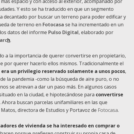
 más espacio y con acceso al exterior, acompañado por
udades. Y esto se ha traducido en que un segmento
a decantado por buscar un terreno para poder edificar y
squeda de terreno en
Fotocasa
se ha incrementado en un
los datos del informe
Pulso Digital
, elaborado por
arc
h
.
o a la importancia de querer convertirse en propietario,
 por querer hacerlo ellos mismos. Tradicionalmente el
r era un privilegio reservado solamente a unos pocos
,
 de la pandemia -como la búsqueda de aire puro, o no
nos se atrevan a dar un paso más. En algunos casos
situado en la ciudad, e hipotecándose para
convertirse
. Ahora buscan parcelas unifamiliares en las que
a Matos, directora de Estudios y Portavoz de
Fotocasa
.
cadores de vivienda se ha interesado en comprar o
o hacen porque prefieren construir su propia casa de