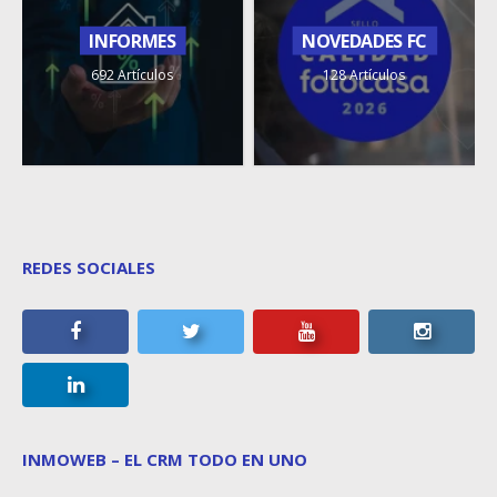
INFORMES
NOVEDADES FC
692 Artículos
128 Artículos
REDES SOCIALES
INMOWEB – EL CRM TODO EN UNO