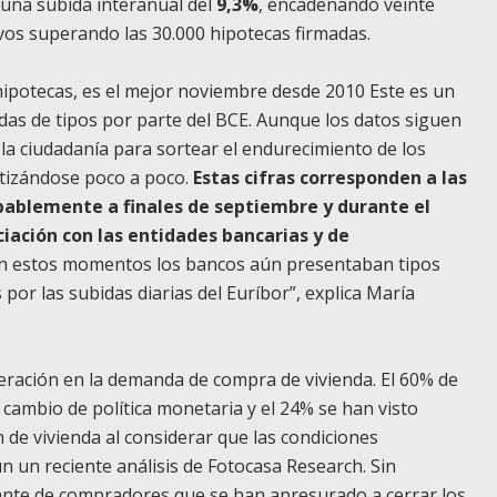
y una subida interanual del
9,3%
, encadenando veinte
os superando las 30.000 hipotecas firmadas.
hipotecas, es el mejor noviembre desde 2010 Este es un
das de tipos por parte del BCE. Aunque los datos siguen
la ciudadanía para sortear el endurecimiento de los
tizándose poco a poco.
Estas cifras corresponden a las
ablemente a finales de septiembre y durante el
iación con las entidades bancarias y de
n estos momentos
los bancos aún presentaban tipos
or las subidas diarias del Euríbor”, explica María
eración en la demanda de compra de vivienda. El 60% de
 cambio de política monetaria y el 24% se han visto
n de vivienda al considerar que las condiciones
n un reciente análisis de Fotocasa Research. Sin
nte de compradores que se han apresurado a cerrar los