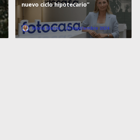
nuevo ciclo hipotecario”
María Matos
·
27 septiembre 2024