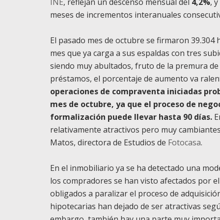
INE
, reflejan un descenso mensual del
4,2%
, 
meses de incrementos interanuales consecutiv
El pasado mes de octubre se firmaron 39.304 
mes que ya carga a sus espaldas con tres subi
siendo muy abultados, fruto de la premura de 
préstamos, el porcentaje de aumento va ralen
operaciones de compraventa iniciadas prob
mes de octubre, ya que el proceso de negoc
formalización puede llevar hasta 90 días.
E
relativamente atractivos pero muy cambiantes p
Matos, directora de Estudios de
Fotocasa
.
En el inmobiliario ya se ha detectado una mod
los compradores se han visto afectados por el
obligados a paralizar el proceso de adquisició
hipotecarias han dejado de ser atractivas segú
embargo, también hay una parte muy importa