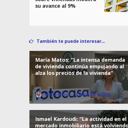
su avance al 9%
También te puede interesar...
María Matos: “La intensa demanda
de vivienda continúa empujando al
alza los precios de la vivienda”
María Matos
·
5 diciembre 2023
Ismael Kardoudi: “La actividad en el
mercado inmobiliario está volviend