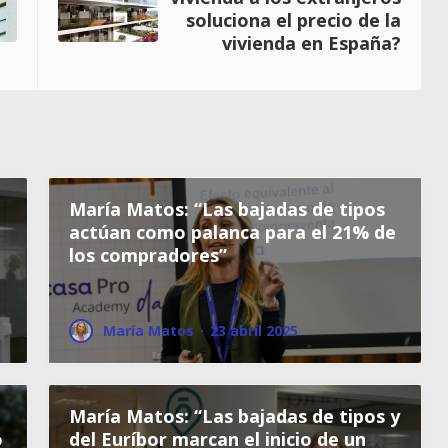
soluciona el precio de la
vivienda en España?
María Matos: “Las bajadas de tipos
actúan como palanca para el 21% de
los compradores”
María Matos
·
23 abril 2025
María Matos: “Las bajadas de tipos y
o
del Euríbor marcan el inicio de un