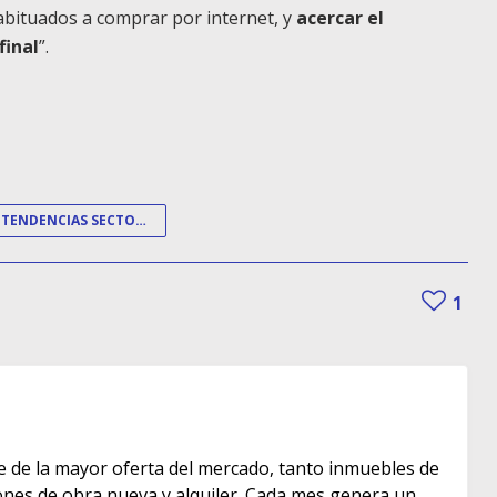
abituados a comprar por internet, y
acercar el
final
”.
TENDENCIAS SECTOR INMOBILIARIO
1
e de la mayor oferta del mercado, tanto inmuebles de
s de obra nueva y alquiler. Cada mes genera un