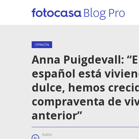
OPINIÓN
Anna Puigdevall: “E
español está vivi
dulce, hemos creci
compraventa de viv
anterior”
Autor