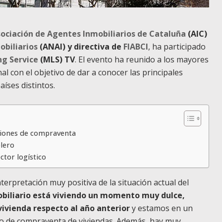
ociación de Agentes Inmobiliarios de Cataluña
(AIC)
obiliarios
(ANAI) y directiva de
FIABCI
, ha participado
ng Service
(MLS) TV
. El evento ha reunido a los mayores
al con el objetivo de dar a conocer las principales
aíses distintos.
ciones de compraventa
elero
ctor logístico
terpretación muy positiva de la situación actual del
biliario está viviendo un momento muy dulce,
ivienda respecto al año anterior
y estamos en un
 de compraventa de viviendas. Además, hay muy