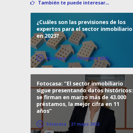
También te puede interesar...
¿Cuáles son las previsiones de los
expertos para el sector inmobiliario
en 2023?
Fotocasa
·
13 diciembre 2022
Fotocasa: “El sector inmobiliario
sigue presentando datos históricos:
se firman en marzo más de 43.000
préstamos, la mejor cifra en 11
años”
Fotocasa
·
27 mayo 2022