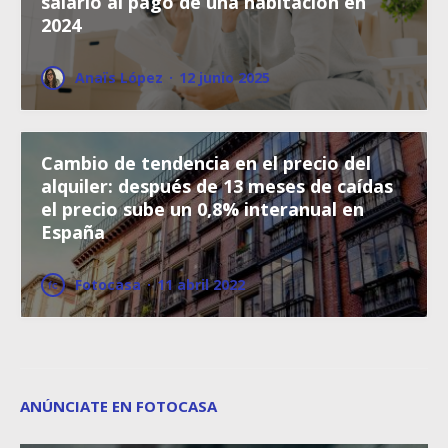
salario al pago de una habitación en
2024
Anaïs López
·
12 junio 2025
Cambio de tendencia en el precio del
alquiler: después de 13 meses de caídas
el precio sube un 0,8% interanual en
España
Fotocasa
·
11 abril 2022
ANÚNCIATE EN FOTOCASA