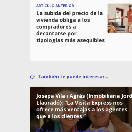
ARTÍCULO ANTERIOR
La subida del precio de la
vivienda obliga a los
compradores a
decantarse por
tipologías más asequibles
También te puede interesar...
Josepa Vila i Agrás (Inmobiliaria Jord
Llauradó): “La Visita Express nos
ofrece más ventajas a los agentes
que a los clientes ”
Fotocasa
·
1 diciembre 2021