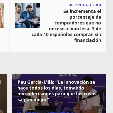
SIGUIENTE ARTÍCULO
Se incrementa el
porcentaje de
compradores que no
necesita hipoteca: 3 de
cada 10 españoles compran sin
financiación
i
Pau Garcia-Milà: “La innovación se
hace todos los días, tomando
microdecisiones para que las cosas
salgan mejor”
Fotocasa
·
2 noviembre 2022