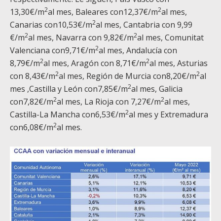
2
2
13,30€/m
al mes, Baleares con12,37€/m
al mes,
2
Canarias con10,53€/m
al mes, Cantabria con 9,99
2
2
€/m
al mes, Navarra con 9,82€/m
al mes, Comunitat
2
Valenciana con9,71€/m
al mes, Andalucía con
2
2
8,79€/m
al mes, Aragón con 8,71€/m
al mes, Asturias
2
2
con 8,43€/m
al mes, Región de Murcia con8,20€/m
al
2
mes ,Castilla y León con7,85€/m
al mes, Galicia
2
2
con7,82€/m
al mes, La Rioja con 7,27€/m
al mes,
2
Castilla-La Mancha con6,53€/m
al mes y Extremadura
2
con6,08€/m
al mes.