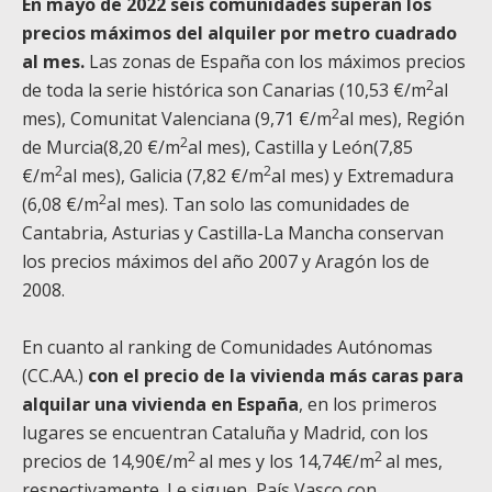
En mayo de 2022 seis comunidades superan los
precios máximos del alquiler por metro cuadrado
al mes.
Las zonas de España con los máximos precios
2
de toda la serie histórica son Canarias (10,53 €/m
al
2
mes), Comunitat Valenciana (9,71 €/m
al mes), Región
2
de Murcia(8,20 €/m
al mes), Castilla y León(7,85
2
2
€/m
al mes), Galicia (7,82 €/m
al mes) y Extremadura
2
(6,08 €/m
al mes). Tan solo las comunidades de
Cantabria, Asturias y Castilla-La Mancha conservan
los precios máximos del año 2007 y Aragón los de
2008.
En cuanto al ranking de Comunidades Autónomas
(CC.AA.)
con el precio de la vivienda más caras para
alquilar una vivienda en España
, en los primeros
lugares se encuentran Cataluña y Madrid, con los
2
2
precios de 14,90€/m
al mes y los 14,74€/m
al mes,
respectivamente. Le siguen, País Vasco con