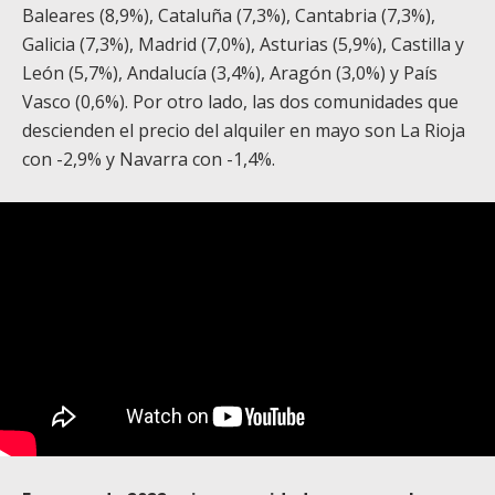
Baleares (8,9%), Cataluña (7,3%), Cantabria (7,3%),
Galicia (7,3%), Madrid (7,0%), Asturias (5,9%), Castilla y
León (5,7%), Andalucía (3,4%), Aragón (3,0%) y País
Vasco (0,6%). Por otro lado, las dos comunidades que
descienden el precio del alquiler en mayo son La Rioja
con -2,9% y Navarra con -1,4%.