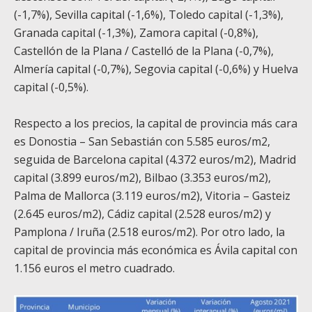
(-1,7%), Sevilla capital (-1,6%), Toledo capital (-1,3%),
Granada capital (-1,3%), Zamora capital (-0,8%),
Castellón de la Plana / Castelló de la Plana (-0,7%),
Almería capital (-0,7%), Segovia capital (-0,6%) y Huelva
capital (-0,5%).
Respecto a los precios, la capital de provincia más cara
es Donostia – San Sebastián con 5.585 euros/m
2
,
seguida de Barcelona capital (4.372 euros/m
2
), Madrid
capital (3.899 euros/m
2
), Bilbao (3.353 euros/m
2
),
Palma de Mallorca (3.119 euros/m
2
), Vitoria – Gasteiz
(2.645 euros/m
2
), Cádiz capital (2.528 euros/m
2
) y
Pamplona / Iruña (2.518 euros/m
2
). Por otro lado, la
capital de provincia más económica es Ávila capital con
1.156 euros el metro cuadrado.