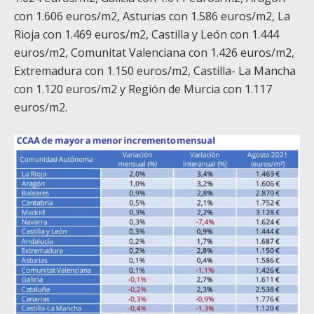
con 1.606 euros/m
2
, Asturias con 1.586 euros/m
2
, La
Rioja con 1.469 euros/m
2
, Castilla y León con 1.444
euros/m
2
, Comunitat Valenciana con 1.426 euros/m
2
,
Extremadura con 1.150 euros/m
2
, Castilla- La Mancha
con 1.120 euros/m
2
y Región de Murcia con 1.117
euros/m
2
.