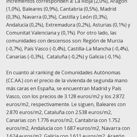
incrementos corresponden a: La Rioja (2,0%), Aragón
(1,0%), Baleares (0,9%), Cantabria (0,5%), Madrid
(0,3%), Navarra (0,3%), Castilla y León (0,3%),
Andalucía (0,2%), Extremadura (0,2%), Asturias (0,1%) y
Comunitat Valenciana y (0,1%). Por otro lado, las
comunidades con descensos son: Región de Murcia
(-0,7%), País Vasco (-0,4%), Castilla-La Mancha (-0,4%),
Canarias (-0,3%), Cataluña (-0,2%) y Galicia (-0,1%).
En cuanto al ranking de Comunidades Autónomas
(CC.AA.) con el precio de la vivienda de segunda mano
más caras en España, se encuentran Madrid y País
Vasco, con los precios de 3.128 euros/m
2
y los 2.872
euros/m
2
, respectivamente. Le siguen, Baleares con
2.870 euros/m
2
, Cataluña con 2.538 euros/m
2
,
Canarias con 1.776 euros/m
2
, Cantabria con 1.752
euros/m
2
, Andalucía con 1.687 euros/m
2
, Navarra con
1.624 euros/m
2
, Galicia con 1.611 euros/m
2
, Aragón