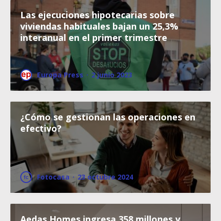
Las ejecuciones hipotecarias sobre
viviendas habituales bajan un 25,3%
interanual en el primer trimestre
Europa Press
·
2 junio 2023
¿Cómo se gestionan las operaciones en
efectivo?
Fotocasa
·
23 octubre 2024
Aedas Homes ingresa 358 millones y