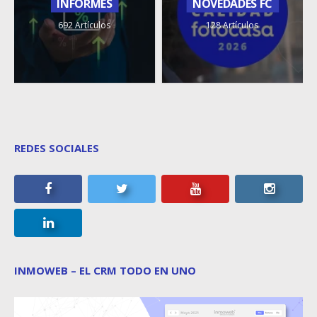
INFORMES
NOVEDADES FC
692 Artículos
128 Artículos
REDES SOCIALES
INMOWEB – EL CRM TODO EN UNO