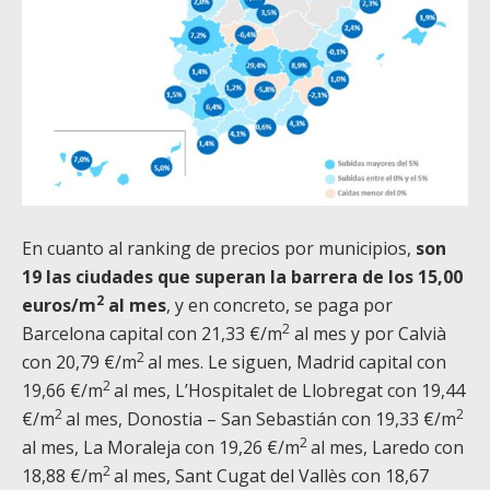
En cuanto al ranking de precios por municipios,
son
19 las ciudades que superan la barrera de los 15,00
2
euros/m
al mes
, y en concreto, se paga por
2
Barcelona capital con 21,33 €/m
al mes y por Calvià
2
con 20,79 €/m
al mes. Le siguen, Madrid capital con
2
19,66 €/m
al mes, L’Hospitalet de Llobregat con 19,44
2
2
€/m
al mes, Donostia – San Sebastián con 19,33 €/m
2
al mes, La Moraleja con 19,26 €/m
al mes, Laredo con
2
18,88 €/m
al mes, Sant Cugat del Vallès con 18,67