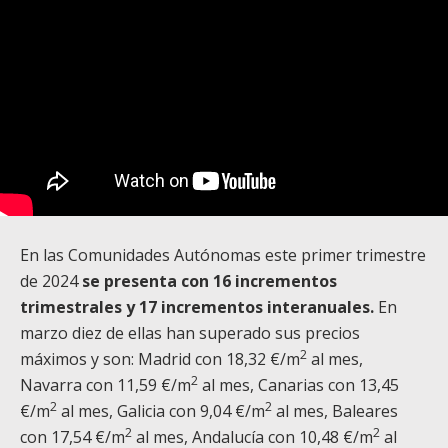
En las Comunidades Autónomas este primer trimestre
de 2024
se presenta con 16 incrementos
trimestrales y 17 incrementos interanuales.
En
marzo diez de ellas han superado sus precios
2
máximos y son: Madrid con 18,32 €/m
al mes,
2
Navarra con 11,59 €/m
al mes, Canarias con 13,45
2
2
€/m
al mes, Galicia con 9,04 €/m
al mes, Baleares
2
2
con 17,54 €/m
al mes, Andalucía con 10,48 €/m
al