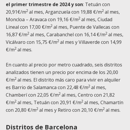
el primer trimestre de 2024 y son
: Tetuán con
2
2
20,91€/m
al mes, Arganzuela con 19,88 €/m
al mes,
2
Moncloa – Aravaca con 19,16 €/m
al mes, Ciudad
2
Lineal con 17,00 €/m
al mes, Puente de Vallecas con
2
2
16,87 €/m
al mes, Carabanchel con 16,14 €/m
al mes,
2
Vicálvaro con 15,75 €/m
al mes y Villaverde con 14,99
2
€/m
al mes.
En cuanto al precio por metro cuadrado, seis distritos
analizados tienen un precio por encima de los 20,00
2
€/m
al mes. El distrito más caro para vivir en alquiler
2
es Barrio de Salamanca con 22,48 €/m
al mes,
2
Chamberí con 22,05 €/m
al mes, Centro con 21,82
2
2
€/m
al mes, Tetuán con 20,91 €/m
al mes, Chamartín
2
2
con 20,80 €/m
al mes y Retiro con 20,10 €/m
al mes.
Distritos de Barcelona