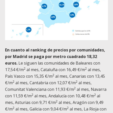
En cuanto al ranking de precios por comunidades,
por Madrid se paga por metro cuadrado 18,32
euros.
Le siguen las comunidades de Baleares con
2
2
17,54 €/m
al mes, Cataluña con 16,49 €/m
al mes,
2
País Vasco con 15,35 €/m
al mes, Canarias con 13,45
2
2
€/m
al mes, Cantabria con 12,07 €/m
al mes,
2
Comunitat Valenciana con 11,93 €/m
al mes, Navarra
2
2
con 11,59 €/m
al mes, Andalucía con 10,48 €/m
al
2
mes, Asturias con 9,71 €/m
al mes, Aragón con 9,49
2
2
€/m
al mes, Galicia con 9,04 €/m
al mes, La Rioja con