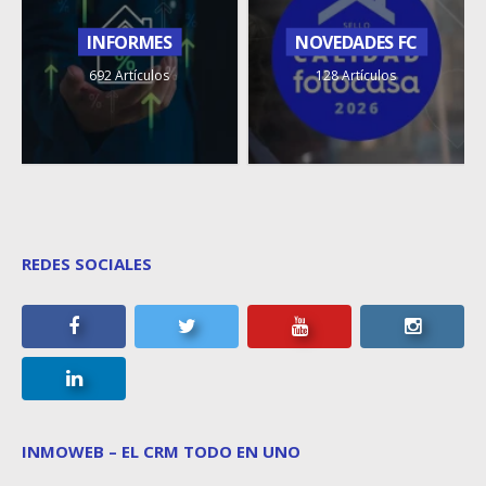
INFORMES
NOVEDADES FC
692 Artículos
128 Artículos
REDES SOCIALES
INMOWEB – EL CRM TODO EN UNO