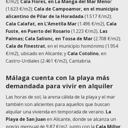
€/m2);
Cala Flores, en La Manga del Mar Meno
r
(1.623 €/m2);
Cala de Campoamor, en el municipio
alicantino de Pilar de la Horadada
(1.517 €/m2);
Cala Calafat, en L’Ametlla Mar
(1.496 €/m2),
Cala
Fuste, en Puerto del Rosario
(1.223 €/m2),
Las
Palmas; Cala Salionc, en Tossa de Mar
(2.708 €/m2);
Cala de Finestrat
, en el municipio homónimo (1.954
€/m2), ubicado en Alicante; y
Cala Cotolino
, en
Castro-Urdiales (2.461 €/m2), Cantabria.
Málaga cuenta con la playa más
demandada para vivir en alquiler
Las horas de sol, la arena cálida de la playa y el mar
también son alicientes para aquellos que buscan
alquilar una vivienda en temporada de verano.
La
Playa de San Juan
en Alicante, donde se alcanza un
precio mensual de 9,87 €/m2, junto con la
Cala Millor
,