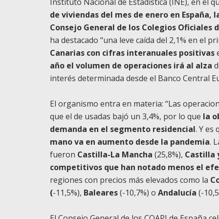
Instituto Nacional de Estadística (INE), en el
de viviendas del mes de enero en España, l
Consejo General de los Colegios Oficiales 
ha destacado “una leve caída del 2,1% en el 
Canarias con cifras interanuales positivas
año el volumen de operaciones irá al alza
d
interés determinada desde el Banco Central E
El organismo entra en materia: “Las operacio
que el de usadas bajó un 3,4%, por lo que
la o
demanda en el segmento residencial
. Y es
mano va en aumento desde la pandemia
. 
fueron
Castilla-La Mancha
(25,8%),
Castilla
competitivos que han notado menos el efecto
regiones con precios más elevados como la
C
(
-11,5%),
Baleares
(-10,7%) o
Andalucía
(-10,
El Consejo General de los COAPI de España cel