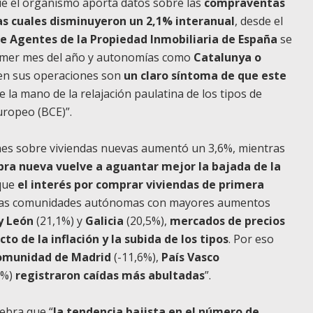
 que el organismo aporta datos sobre las
compraventas
as cuales
disminuyeron un 2,1% interanual
, desde el
de Agentes de la Propiedad Inmobiliaria de España
se
primer mes del año y autonomías como
Catalunya o
en sus operaciones son
un claro síntoma de que este
e la mano de la relajación paulatina de los tipos de
uropeo (BCE)”.
nes sobre viviendas nuevas aumentó un 3,6%, mientras
bra nueva vuelve a aguantar mejor la bajada de la
 que
el interés por comprar viviendas de primera
Las comunidades autónomas con mayores aumentos
 y León
(21,1%) y
Galicia
(20,5%),
mercados de precios
 de la inflación y la subida de los tipos
. Por eso
omunidad de
Madrid
(-11,6%),
País Vasco
5%)
registraron caídas más abultadas
”.
ebra que “
la tendencia bajista en el número de