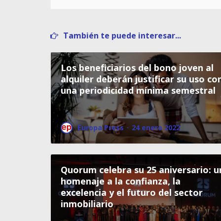
También te puede interesar...
Los beneficiarios del bono joven al
alquiler deberán justificar su uso co
una periodicidad mínima semestral
Europa Press
·
24 enero 2022
Quorum celebra su 25 aniversario: u
homenaje a la confianza, la
excelencia y el futuro del sector
inmobiliario