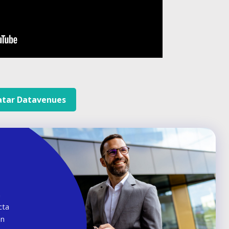
atar Datavenues
n
cta
en