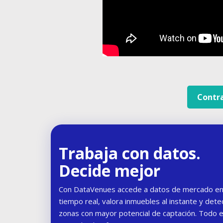
Contr
Trabaja con datos.
Decide mejor
Con DataVenues accede a datos de mercado e
tiempo real, valora inmuebles al instante y dete
zonas con mayor potencial de captación. Todo 