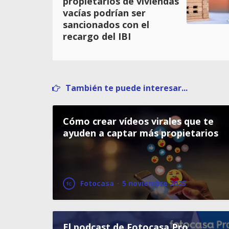
propietarios de viviendas
vacías podrían ser
sancionados con el
recargo del IBI
También te puede interesar...
Cómo crear vídeos virales que te
ayuden a captar más propietarios
Fotocasa
·
5 noviembre 2025
El podcast de Fotocasa Pro