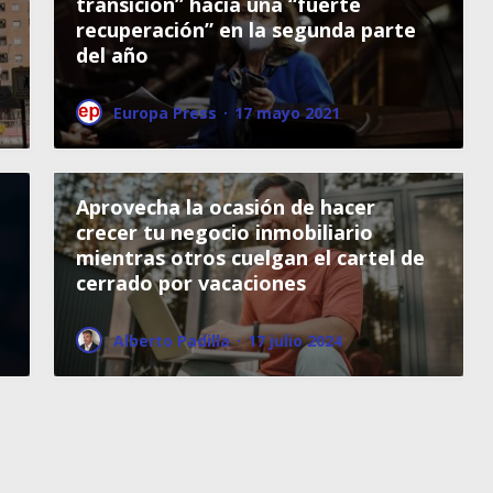
transición” hacia una “fuerte
recuperación” en la segunda parte
del año
Europa Press
·
17 mayo 2021
Aprovecha la ocasión de hacer
crecer tu negocio inmobiliario
mientras otros cuelgan el cartel de
cerrado por vacaciones
Alberto Padilla
·
17 julio 2024