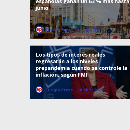
españolas ganan un 63 % más hasta
junio
Europa Press
·
31 julio 2023
Los tipos de interés reales
regresarán a los niveles
prepandemia cuando se controle la
inflación, según FMI
Europa Press
·
10 abril 2023