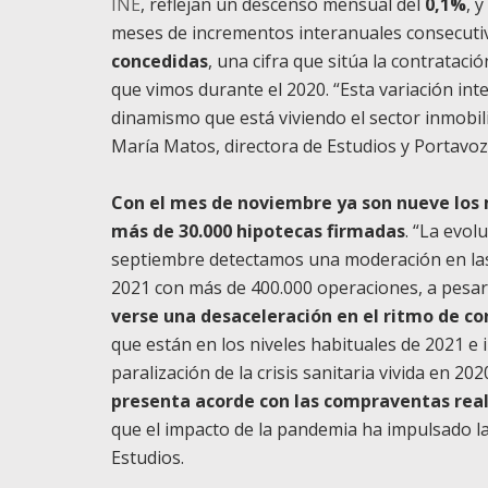
INE
, reflejan un descenso mensual del
0,1%
, 
meses de incrementos interanuales consecutiv
concedidas
, una cifra que sitúa la contratac
que vimos durante el 2020. “Esta variación int
dinamismo que está viviendo el sector inmobilia
María Matos, directora de Estudios y Portavo
Con el mes de noviembre ya son nueve los 
más de 30.000 hipotecas firmadas
. “La evol
septiembre detectamos una moderación en las 
2021 con más de 400.000 operaciones, a pesa
verse una desaceleración en el ritmo de c
que están en los niveles habituales de 2021 e
paralización de la crisis sanitaria vivida en 202
presenta acorde con las compraventas rea
que el impacto de la pandemia ha impulsado la
Estudios.