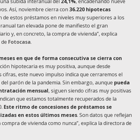
y una subida interanual del
24,1%
, encadenando nueve
os. Así, noviembre cierra con
36.220 hipotecas
ión de estos préstamos en niveles muy superiores a los
eranual tan elevada pone de manifiesto el gran
rio y, en concreto, la compra de vivienda”, explica
z de
Fotocasa
.
meses en que de forma consecutiva se cierra con
ución hipotecaria es muy positiva, aunque desde
cifras, este nuevo impulso indica que cerraremos el
r del parón de la pandemia. Sin embargo, aunque
pueda
ontratación mensual
, siguen siendo cifras muy positivas
 indican que estamos totalmente recuperados de la
0.
Este ritmo de concesiones de préstamos se
lizadas en estos últimos meses
. Son datos que reflejan
 compra de vivienda como nunca”, explica la directora de