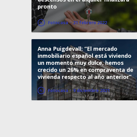
pronto
Fotocasa
·
21 febrero 2022
Anna Puigdevall: “El mercado
inmobiliario español está viviendo
un momento muy dulce, hemos
crecido un 26% en compraventa de
vivienda respecto al año anterior”
Fotocasa
·
9 diciembre 2021