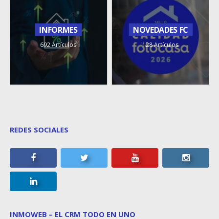
INFORMES
NOVEDADES FC
692 Artículos
128 Artículos
REDES SOCIALES
INMOWEB – EL CRM TODO EN UNO