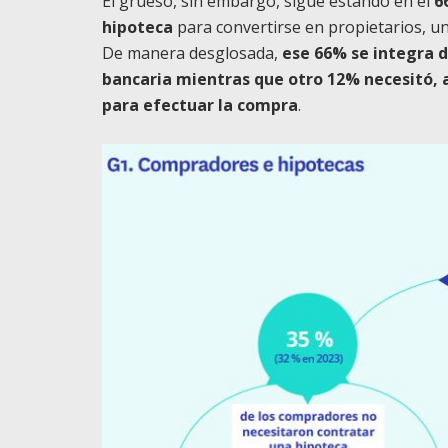
El grueso, sin embargo, sigue estando en el
6
hipoteca
para convertirse en propietarios, un
De manera desglosada,
ese 66% se integra 
bancaria mientras que otro 12% necesitó, 
para efectuar la compra
.