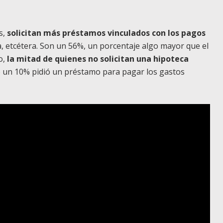
s,
solicitan más préstamos vinculados con los pagos
da, etcétera. Son un 56%, un porcentaje algo mayor que el
o,
la mitad de quienes no solicitan una hipoteca
o un 10% pidió un préstamo para pagar los gastos