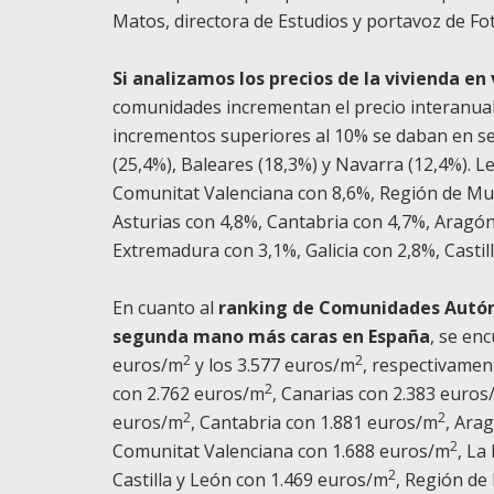
Matos, directora de Estudios y portavoz de Fo
Si analizamos los precios de la vivienda en
comunidades incrementan el precio interanual 
incrementos superiores al 10% se daban en se
(25,4%), Baleares (18,3%) y Navarra (12,4%). L
Comunitat Valenciana con 8,6%, Región de Mur
Asturias con 4,8%, Cantabria con 4,7%, Aragón
Extremadura con 3,1%, Galicia con 2,8%, Castil
En cuanto al
ranking de Comunidades Autóno
segunda mano más caras en España
, se en
2
2
euros/m
y los 3.577 euros/m
, respectivamen
2
con 2.762 euros/m
, Canarias con 2.383 euros
2
2
euros/m
, Cantabria con 1.881 euros/m
, Ara
2
Comunitat Valenciana con 1.688 euros/m
, La
2
Castilla y León con 1.469 euros/m
, Región de