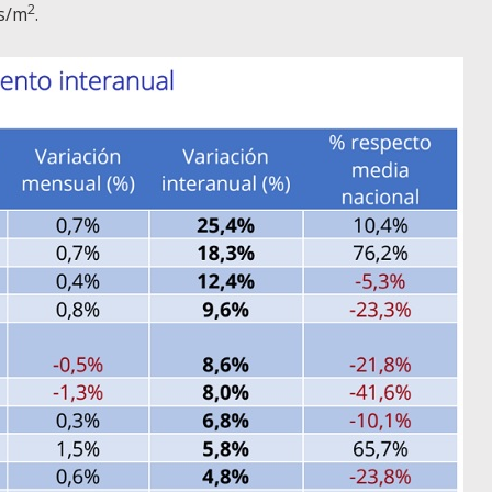
2
os/m
.