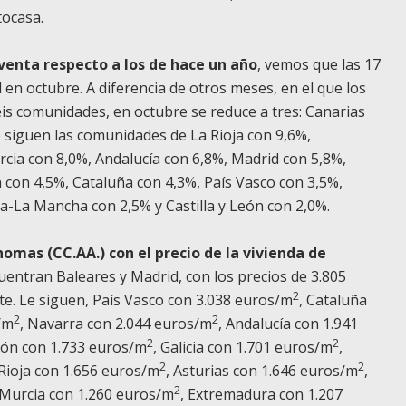
tocasa.
 venta respecto a los de hace un año
, vemos que las 17
en octubre. A diferencia de otros meses, en el que los
is comunidades, en octubre se reduce a tres: Canarias
e siguen las comunidades de La Rioja con 9,6%,
cia con 8,0%, Andalucía con 6,8%, Madrid con 5,8%,
 con 4,5%, Cataluña con 4,3%, País Vasco con 3,5%,
la-La Mancha con 2,5% y Castilla y León con 2,0%.
mas (CC.AA.) con el precio de la vivienda de
cuentran Baleares y Madrid, con los precios de 3.805
2
te. Le siguen, País Vasco con 3.038 euros/m
, Cataluña
2
2
/m
, Navarra con 2.044 euros/m
, Andalucía con 1.941
2
2
gón con 1.733 euros/m
, Galicia con 1.701 euros/m
,
2
2
 Rioja con 1.656 euros/m
, Asturias con 1.646 euros/m
,
2
 Murcia con 1.260 euros/m
, Extremadura con 1.207