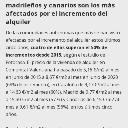
madrileños y canarios son los más
afectados por el incremento del
alquiler
De las comunidades autónomas que más se han visto
afectadas por el incremento del alquiler estos últimos
cinco años,
cuatro de ellas superan el 50% de
incrementos desde 2015
, según el estudio de
Fotocasa
.
El precio de la vivienda de alquiler en
Comunitat Valenciana ha pasado de 5,16 €/m
2
al mes
en junio de 2015 a 8,67 €/m
2
al mes en junio de 2020
(68% de incremento); en Cataluña de 9,17 €/m
2
al mes
a 14,63 €/m
2
al mes (60%), Madrid de 9,77 €/m
2
al mes
a 15,30 €/m
2
al mes (57 %) y Canarias de 6,15 €/m
2
al
mes a 9,61 €/m
2
al mes (56%), en los últimos cinco
años.