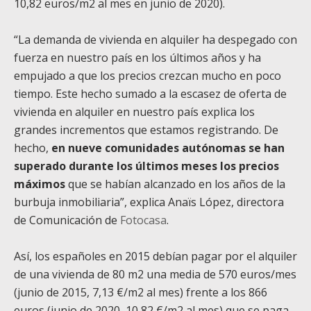
10,82 euros/m
2
al mes en junio de 2020).
“La demanda de vivienda en alquiler ha despegado con
fuerza en nuestro país en los últimos años y ha
empujado a que los precios crezcan mucho en poco
tiempo. Este hecho sumado a la escasez de oferta de
vivienda en alquiler en nuestro país explica los
grandes incrementos que estamos registrando. De
hecho,
en nueve comunidades autónomas se han
superado durante los últimos meses los precios
máximos
que se habían alcanzado en los años de la
burbuja inmobiliaria”, explica Anaïs López, directora
de Comunicación de
Fotocasa
.
Así, los españoles en 2015 debían pagar por el alquiler
de una vivienda de 80 m
2
una media de 570 euros/mes
(junio de 2015, 7,13 €/m
2
al mes) frente a los 866
euros (junio de 2020, 10,82 €/m
2
al mes) que se paga