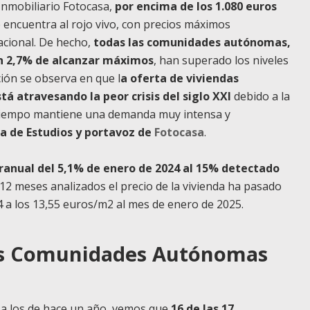
 Inmobiliario Fotocasa,
por encima de los 1.080 euros
se encuentra al rojo vivo, con precios máximos
acional. De hecho,
todas las comunidades autónomas,
un 2,7% de alcanzar máximos
, han superado los niveles
ción se observa en que l
a oferta de viviendas
tá atravesando la peor crisis del siglo XXI
debido a la
o tiempo mantiene una demanda muy intensa y
a de Estudios y portavoz de
Fotocasa
.
ranual del 5,1% de enero de 2024 al 15% detectado
12 meses analizados el precio de la vivienda ha pasado
 a los 13,55 euros/m2 al mes de enero de 2025.
 las Comunidades Autónomas
o a los de hace un año, vemos que
16 de las 17