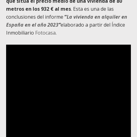
que sitúa el precio medio de una vivienda de 80
metros en los 932 € al mes
. Esta es una de las
conclusiones del informe
“
La vivienda en alquiler en
España en el año 2023
”
elaborado a partir del Índice
Inmobiliario
Fotocasa
.