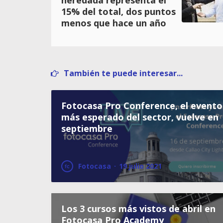
heredada representa el
15% del total, dos puntos
menos que hace un año
También te puede interesar...
Fotocasa Pro Conference, el evento
más esperado del sector, vuelve en
septiembre
Fotocasa
·
19 julio 2021
Los 3 cursos más vistos de abril en
Fotocasa Pro Academy