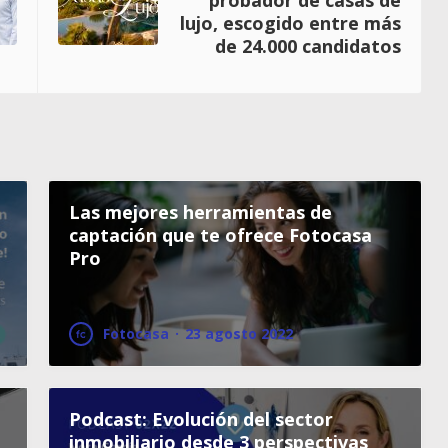
probador de casas de
lujo, escogido entre más
de 24.000 candidatos
Las mejores herramientas de
captación que te ofrece Fotocasa
Pro
Fotocasa
·
23 agosto 2022
Podcast: Evolución del sector
inmobiliario desde 3 perspectivas