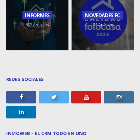
INFORMES
NOVEDADES FC
692 Artículos
128 Artículos
REDES SOCIALES
INMOWEB – EL CRM TODO EN UNO