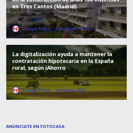
en Tres Cantos (Madrid)
Europa Press
·
2 noviembre 2021
La digitalización ayuda a mantener la
contratación hipotecaria en la España
rural, según iAhorro
Europa Press
·
14 marzo 2022
ANÚNCIATE EN FOTOCASA