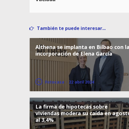
También te puede interesar...
Althena se implanta en Bilbao con l
incorporación de Elena García
Fotocasa
·
22 abril 2024
La firma de hipotecas sobre
viviendas modera su caída en agost
al 3,4%