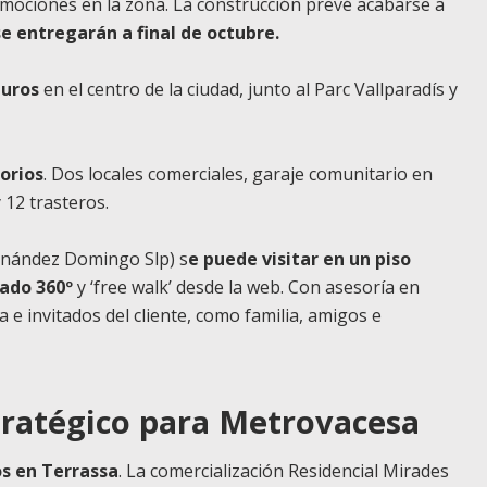
omociones en la zona. La construcción prevé acabarse a
e entregarán a final de octubre.
euros
en el centro de la ciudad, junto al Parc Vallparadís y
torios
. Dos locales comerciales, garaje comunitario en
 12 trasteros.
ernández Domingo Slp) s
e puede visitar en un piso
iado 360º
y ‘free walk’ desde la web. Con asesoría en
e invitados del cliente, como familia, amigos e
tratégico para Metrovacesa
s en Terrassa
. La comercialización Residencial Mirades