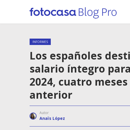
INFORMES
Los españoles dest
salario íntegro par
2024, cuatro meses
anterior
Autor
Anaïs López