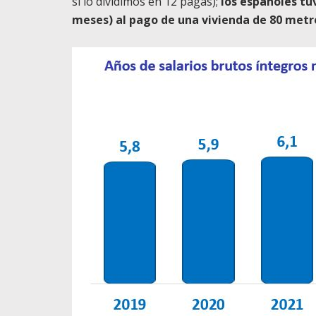
si lo dividimos en 12 pagas);
los españoles tuv
meses) al pago de una vivienda de 80 met