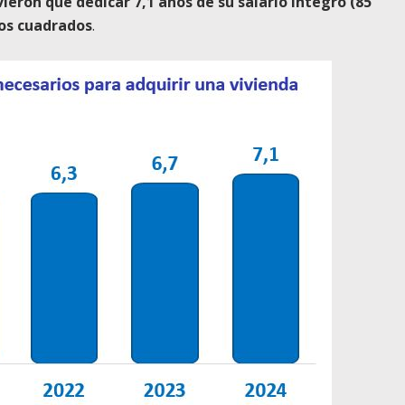
ieron que dedicar 7,1 años de su salario íntegro (85
ros cuadrados
.