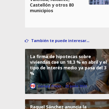
Castellón y otros 80
municipios
También te puede interesar...
La firma de hipotecas sobre
viviendas cae un 18,3 % en abril y el
tipo de interés medio ya pasa del 3
%
Europa Press
·
22 junio 2023
Raquel Sánchez anuncia la