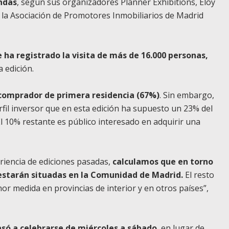
endas
, según sus organizadores Planner Exhibitions, Eloy
la Asociación de Promotores Inmobiliarios de Madrid
e ha registrado la visita de más de 16.000 personas,
 edición.
comprador de primera residencia (67%)
. Sin embargo,
fil inversor que en esta edición ha supuesto un 23% del
El 10% restante es público interesado en adquirir una
eriencia de ediciones pasadas,
calculamos que en torno
 estarán situadas en la Comunidad de Madrid.
El resto
or medida en provincias de interior y en otros países”,
só a celebrarse de miércoles a sábado
, en lugar de