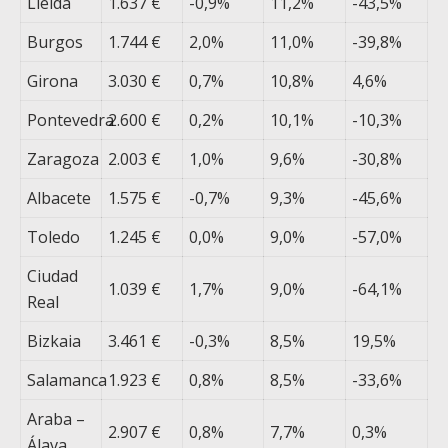
Lleida
1.637 €
-0,9%
11,2%
-43,5%
Burgos
1.744 €
2,0%
11,0%
-39,8%
Girona
3.030 €
0,7%
10,8%
4,6%
Pontevedra
2.600 €
0,2%
10,1%
-10,3%
Zaragoza
2.003 €
1,0%
9,6%
-30,8%
Albacete
1.575 €
-0,7%
9,3%
-45,6%
Toledo
1.245 €
0,0%
9,0%
-57,0%
Ciudad
1.039 €
1,7%
9,0%
-64,1%
Real
Bizkaia
3.461 €
-0,3%
8,5%
19,5%
Salamanca
1.923 €
0,8%
8,5%
-33,6%
Araba –
2.907 €
0,8%
7,7%
0,3%
Álava