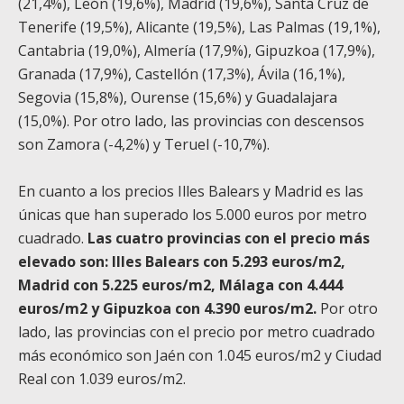
(21,4%), León (19,6%), Madrid (19,6%), Santa Cruz de
Tenerife (19,5%), Alicante (19,5%), Las Palmas (19,1%),
Cantabria (19,0%), Almería (17,9%), Gipuzkoa (17,9%),
Granada (17,9%), Castellón (17,3%), Ávila (16,1%),
Segovia (15,8%), Ourense (15,6%) y Guadalajara
(15,0%). Por otro lado, las provincias con descensos
son Zamora (-4,2%) y Teruel (-10,7%).
En cuanto a los precios Illes Balears y Madrid es las
únicas que han superado los 5.000 euros por metro
cuadrado.
Las cuatro provincias con el precio más
elevado son: Illes Balears con 5.293 euros/m
2
,
Madrid con 5.225 euros/m
2
, Málaga con 4.444
euros/m
2
y Gipuzkoa con 4.390 euros/m
2
.
Por otro
lado, las provincias con el precio por metro cuadrado
más económico son Jaén con 1.045 euros/m
2
y Ciudad
Real con 1.039 euros/m
2
.