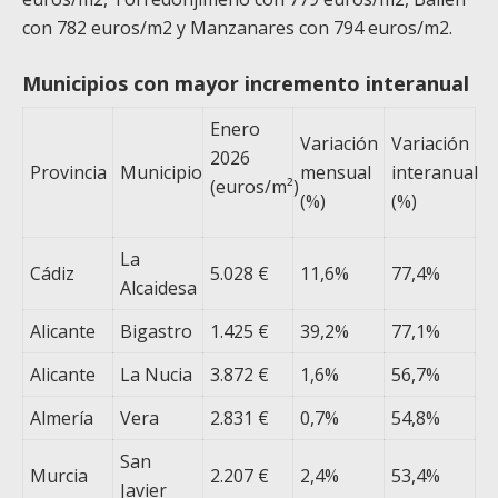
con 782 euros/m
2
y Manzanares con 794 euros/m
2
.
Municipios con mayor incremento interanual
Enero
Variación
Variación
2026
Provincia
Municipio
mensual
interanual
(euros/m²)
(%)
(%)
La
Cádiz
5.028 €
11,6%
77,4%
Alcaidesa
Alicante
Bigastro
1.425 €
39,2%
77,1%
Alicante
La Nucia
3.872 €
1,6%
56,7%
Almería
Vera
2.831 €
0,7%
54,8%
San
Murcia
2.207 €
2,4%
53,4%
Javier