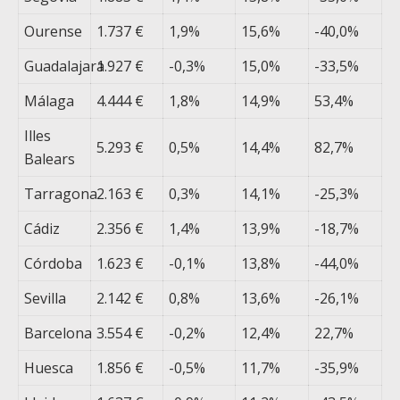
Ourense
1.737 €
1,9%
15,6%
-40,0%
Guadalajara
1.927 €
-0,3%
15,0%
-33,5%
Málaga
4.444 €
1,8%
14,9%
53,4%
Illes
5.293 €
0,5%
14,4%
82,7%
Balears
Tarragona
2.163 €
0,3%
14,1%
-25,3%
Cádiz
2.356 €
1,4%
13,9%
-18,7%
Córdoba
1.623 €
-0,1%
13,8%
-44,0%
Sevilla
2.142 €
0,8%
13,6%
-26,1%
Barcelona
3.554 €
-0,2%
12,4%
22,7%
Huesca
1.856 €
-0,5%
11,7%
-35,9%