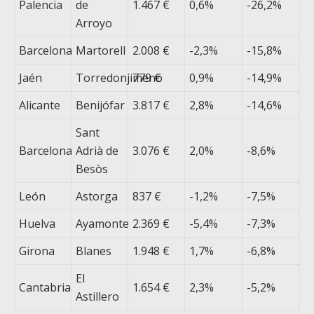
Palencia
de
1.467 €
0,6%
-26,2%
Arroyo
Barcelona
Martorell
2.008 €
-2,3%
-15,8%
Jaén
Torredonjimeno
779 €
0,9%
-14,9%
Alicante
Benijófar
3.817 €
2,8%
-14,6%
Sant
Barcelona
Adrià de
3.076 €
2,0%
-8,6%
Besòs
León
Astorga
837 €
-1,2%
-7,5%
Huelva
Ayamonte
2.369 €
-5,4%
-7,3%
Girona
Blanes
1.948 €
1,7%
-6,8%
El
Cantabria
1.654 €
2,3%
-5,2%
Astillero