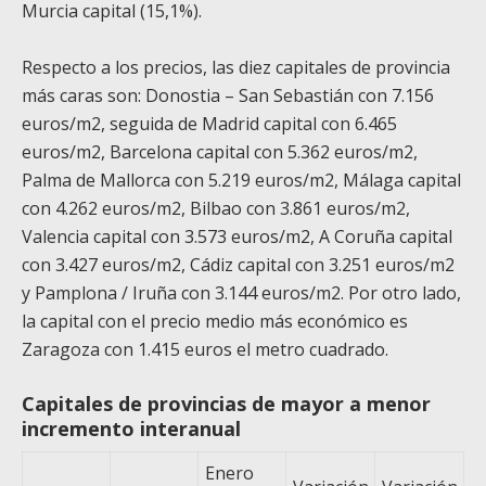
Murcia capital (15,1%).
Respecto a los precios, las diez capitales de provincia
más caras son: Donostia – San Sebastián con 7.156
euros/m
2
, seguida de Madrid capital con 6.465
euros/m
2
, Barcelona capital con 5.362 euros/m
2
,
Palma de Mallorca con 5.219 euros/m
2
, Málaga capital
con 4.262 euros/m
2
, Bilbao con 3.861 euros/m
2
,
Valencia capital con 3.573 euros/m
2
, A Coruña capital
con 3.427 euros/m
2
, Cádiz capital con 3.251 euros/m
2
y Pamplona / Iruña con 3.144 euros/m
2
. Por otro lado,
la capital con el precio medio más económico es
Zaragoza con 1.415 euros el metro cuadrado.
Capitales de provincias de mayor a menor
incremento interanual
Enero