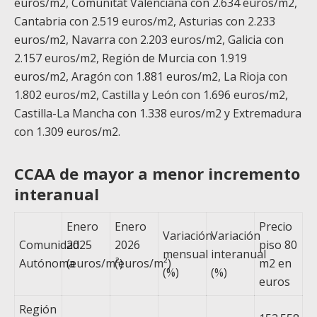
euros/m
2
, Comunitat Valenciana con 2.634 euros/m
2
,
Cantabria con 2.519 euros/m
2
, Asturias con 2.233
euros/m
2
, Navarra con 2.203 euros/m
2
, Galicia con
2.157 euros/m
2
, Región de Murcia con 1.919
euros/m
2
, Aragón con 1.881 euros/m
2
, La Rioja con
1.802 euros/m
2
, Castilla y León con 1.696 euros/m
2
,
Castilla-La Mancha con 1.338 euros/m
2
y Extremadura
con 1.309 euros/m
2
.
CCAA de mayor a menor incremento
interanual
Enero
Enero
Precio
Variación
Variación
Comunidad
2025
2026
piso 80
mensual
interanual
Autónoma
(euros/m²)
(euros/m²)
m
2
en
(%)
(%)
euros
Región