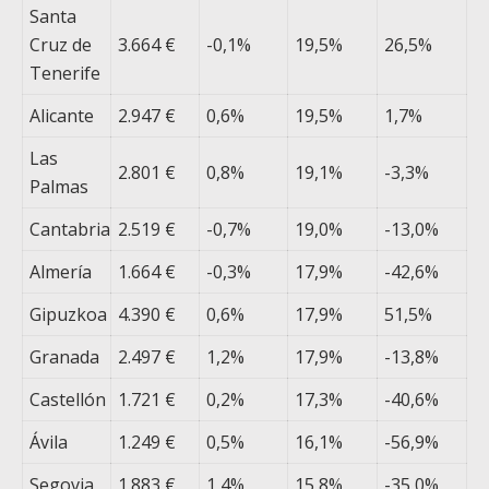
Santa
Cruz de
3.664 €
-0,1%
19,5%
26,5%
Tenerife
Alicante
2.947 €
0,6%
19,5%
1,7%
Las
2.801 €
0,8%
19,1%
-3,3%
Palmas
Cantabria
2.519 €
-0,7%
19,0%
-13,0%
Almería
1.664 €
-0,3%
17,9%
-42,6%
Gipuzkoa
4.390 €
0,6%
17,9%
51,5%
Granada
2.497 €
1,2%
17,9%
-13,8%
Castellón
1.721 €
0,2%
17,3%
-40,6%
Ávila
1.249 €
0,5%
16,1%
-56,9%
Segovia
1.883 €
1,4%
15,8%
-35,0%