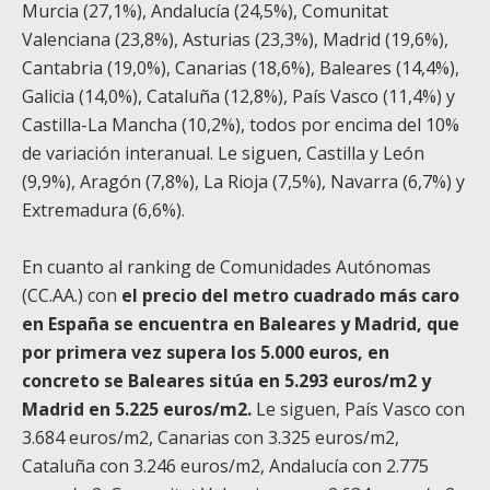
Murcia (27,1%), Andalucía (24,5%), Comunitat
Valenciana (23,8%), Asturias (23,3%), Madrid (19,6%),
Cantabria (19,0%), Canarias (18,6%), Baleares (14,4%),
Galicia (14,0%), Cataluña (12,8%), País Vasco (11,4%) y
Castilla-La Mancha (10,2%), todos por encima del 10%
de variación interanual. Le siguen, Castilla y León
(9,9%), Aragón (7,8%), La Rioja (7,5%), Navarra (6,7%) y
Extremadura (6,6%).
En cuanto al ranking de Comunidades Autónomas
(CC.AA.) con
el precio del metro cuadrado más caro
en España se encuentra en Baleares y Madrid, que
por primera vez supera los 5.000 euros, en
concreto se Baleares sitúa en 5.293 euros/m
2
y
Madrid en 5.225 euros/m
2
.
Le siguen, País Vasco con
3.684 euros/m
2
, Canarias con 3.325 euros/m
2
,
Cataluña con 3.246 euros/m
2
, Andalucía con 2.775