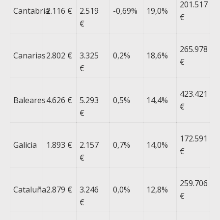
201.517
Cantabria
2.116 €
2.519
-0,69%
19,0%
€
€
265.978
Canarias
2.802 €
3.325
0,2%
18,6%
€
€
423.421
Baleares
4.626 €
5.293
0,5%
14,4%
€
€
172.591
Galicia
1.893 €
2.157
0,7%
14,0%
€
€
259.706
Cataluña
2.879 €
3.246
0,0%
12,8%
€
€