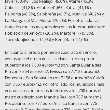
Javier (53,4%), Los Realejo (45,6%), Atarfe (45,3%),
Cubelles (41,8%), Alfafar (41,6%), Xàtiva (41,1%),
Paiporta (40,8%), Salobreña (40,7%), Manilva (40,2%) y
La Manga del Mar Menor (40,0%). Por otro lado, las
ciudades con los mayores descensos interanuales son:
Población de Arroyo (-26,2%), Martorell (-15,8%),
Torredonjimeno (-14,9%) y Benijófar (-14,6%).
En cuanto al precio por metro cuadrado en enero,
vemos que el orden de las ciudades con un precio
superior a los 7.000 euros/m
2
son: Santa Eulària des
Riu con 8.564 euros/m
2
, Eivissa con 7.712 euros/m
2
,
Donostia – San Sebastián con 7.156 euros/m
2
y Calvià
con 7.057 euros/m
2
. Por otro lado, los municipios más
económicos con precios inferiores a los 700 euros el
metro cuadrado son: Mancha Real con 757 euros/m
2
,
Pozoblanco con 772 euros/m
2
, La Bañeza con 776
euros/m
2
, Torredonjimeno con 779 euros/m
2
, Bailén