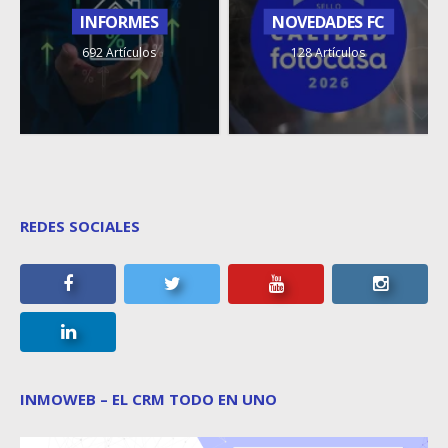
INFORMES
NOVEDADES FC
692 Artículos
128 Artículos
REDES SOCIALES
INMOWEB – EL CRM TODO EN UNO