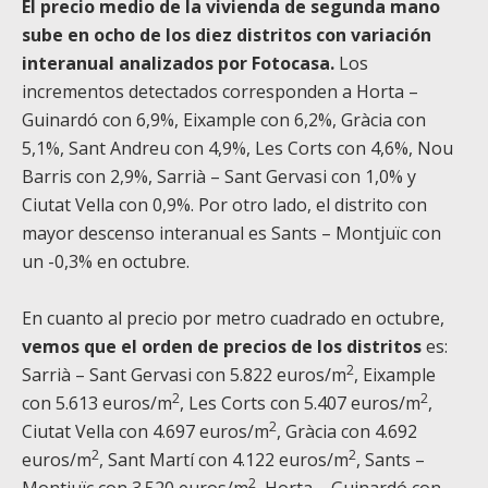
El precio medio de la vivienda de segunda mano
sube en ocho de los diez distritos con variación
interanual analizados por Fotocasa.
Los
incrementos detectados corresponden a Horta –
Guinardó con 6,9%, Eixample con 6,2%, Gràcia con
5,1%, Sant Andreu con 4,9%, Les Corts con 4,6%, Nou
Barris con 2,9%, Sarrià – Sant Gervasi con 1,0% y
Ciutat Vella con 0,9%. Por otro lado, el distrito con
mayor descenso interanual es Sants – Montjuïc con
un -0,3% en octubre.
En cuanto al precio por metro cuadrado en octubre,
vemos que el orden de precios de los distritos
es:
2
Sarrià – Sant Gervasi con 5.822 euros/m
, Eixample
2
2
con 5.613 euros/m
, Les Corts con 5.407 euros/m
,
2
Ciutat Vella con 4.697 euros/m
, Gràcia con 4.692
2
2
euros/m
, Sant Martí con 4.122 euros/m
, Sants –
2