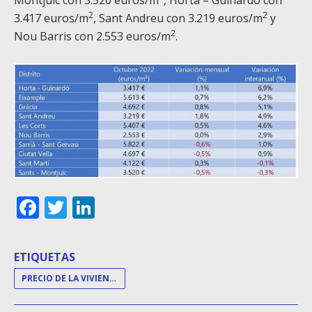
Montjuïc con 3.520 euros/m
, Horta – Guinardó con
2
2
3.417 euros/m
, Sant Andreu con 3.219 euros/m
y
2
Nou Barris con 2.553 euros/m
.
Facebook
Twitter
LinkedIn
ETIQUETAS
PRECIO DE LA VIVIENDA