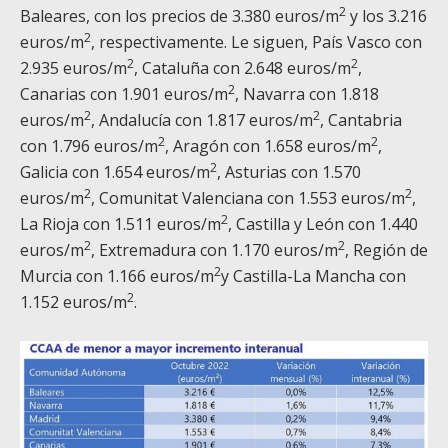
2
Baleares, con los precios de 3.380 euros/m
y los 3.216
2
euros/m
, respectivamente. Le siguen, País Vasco con
2
2
2.935 euros/m
, Cataluña con 2.648 euros/m
,
2
Canarias con 1.901 euros/m
, Navarra con 1.818
2
2
euros/m
, Andalucía con 1.817 euros/m
, Cantabria
2
2
con 1.796 euros/m
, Aragón con 1.658 euros/m
,
2
Galicia con 1.654 euros/m
, Asturias con 1.570
2
2
euros/m
, Comunitat Valenciana con 1.553 euros/m
,
2
La Rioja con 1.511 euros/m
, Castilla y León con 1.440
2
2
euros/m
, Extremadura con 1.170 euros/m
, Región de
2
Murcia con 1.166 euros/m
y Castilla-La Mancha con
2
1.152 euros/m
.