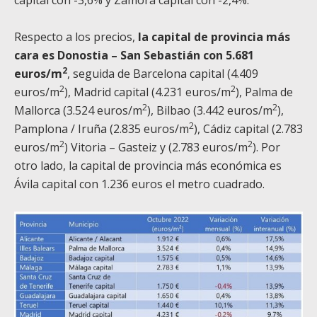
Respecto a los precios,
la capital de provincia más
cara es Donostia – San Sebastián con 5.681
2
euros/m
, seguida de Barcelona capital (4.409
2
2
euros/m
), Madrid capital (4.231 euros/m
), Palma de
2
2
Mallorca (3.524 euros/m
), Bilbao (3.442 euros/m
),
2
Pamplona / Iruña (2.835 euros/m
), Cádiz capital (2.783
2
2
euros/m
) Vitoria – Gasteiz y (2.783 euros/m
). Por
otro lado, la capital de provincia más económica es
Ávila capital con 1.236 euros el metro cuadrado.