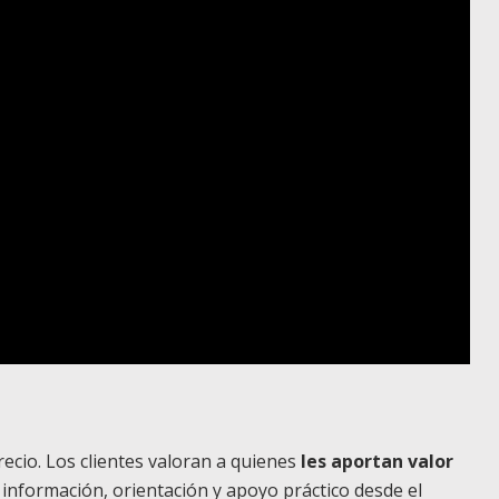
recio. Los clientes valoran a quienes
les aportan valor
información, orientación y apoyo práctico desde el