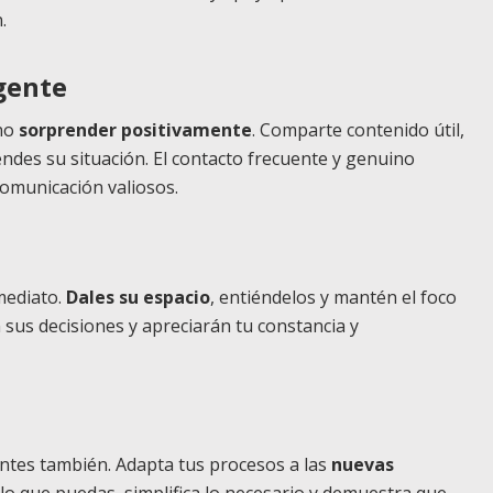
.
gente
ino
sorprender positivamente
. Comparte contenido útil,
des su situación. El contacto frecuente y genuino
comunicación valiosos.
mediato.
Dales su espacio
, entiéndelos y mantén el foco
sus decisiones y apreciarán tu constancia y
ientes también. Adapta tus procesos a las
nuevas
 lo que puedas, simplifica lo necesario y demuestra que