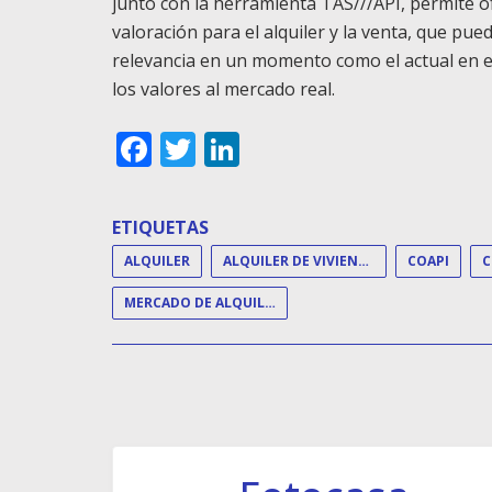
junto con la herramienta TAS///API, permite ofr
valoración para el alquiler y la venta, que pue
relevancia en un momento como el actual en e
los valores al mercado real.
Facebook
Twitter
LinkedIn
ETIQUETAS
ALQUILER
ALQUILER DE VIVIENDA
COAPI
C
MERCADO DE ALQUILER