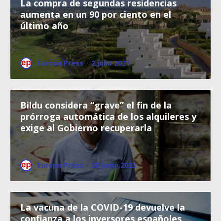
La compra de segundas residencias
aumenta en un 90 por ciento en el
último año
Europa Press
·
2 julio 2021
Bildu considera “grave” el fin de la
prórroga automática de los alquileres y
exige al Gobierno recuperarla
Europa Press
·
28 junio 2023
La vacuna de la COVID-19 devuelve la
confianza a los inversores españoles